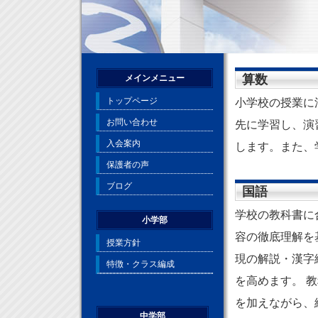
算数
小学校の授業に
先に学習し、演
します。また、
国語
学校の教科書に
容の徹底理解を
現の解説・漢字
を高めます。 
を加えながら、